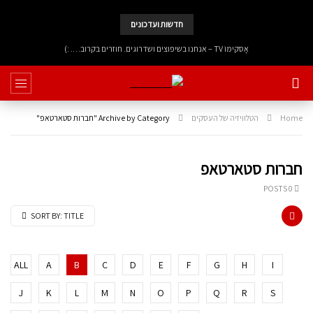
חדשות ועדכונים
אָסקימוֹ TV – אנחנו בשיפוצים ושדרוגים. חוזרים בקרוב…. :)
Home
הטלוויזיה של העסקים
Archive by Category "חברות סטארטאפ"
חברות סטארטאפ
0 POSTS
SORT BY:
TITLE
ALL
A
B
C
D
E
F
G
H
I
J
K
L
M
N
O
P
Q
R
S