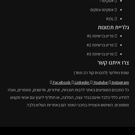
אסקימו ?
אסקימו עסקים
KOL
גלריית תמונות
פריט ברשימה #1
פריט ברשימה #2
פריט ברשימה #3
צרו איתנו קשר
טופס ניוזלטר (להכניס קוד רב-מסר)
Facebook
Linkedin
Youtube
Instagram
כל התכנים המופיעים באתר לרבות תוכניות, שידורים, סרטונים, מאמרים, נועדו
למידע כללי בלבד ואינם בגדר עצה, המלצה, או תחליף ליעוץ עם אנשי מקצוע
מוסמכים. השימוש והצפייה בתכני האתר הם באחריות הגולש בלבד.