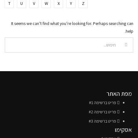
T
U
V
W
X
Y
Z
It seems we can’t find what you’re looking for. Perhaps searching can
help.
מפת האתר
פריט ברשימה #1
פריט ברשימה #2
פריט ברשימה #3
אסקימו