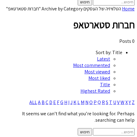
Home
הטלוויזיה של העסקים
Archive by Category "חברות סטארטאפ"
חברות סטארטאפ
0 Posts
Sort by:
Title
Latest
Most commented
Most viewed
Most liked
Title
Highest Rated
ALL
A
B
C
D
E
F
G
H
I
J
K
L
M
N
O
P
Q
R
S
T
U
V
W
X
Y
Z
It seems we can’t find what you’re looking for. Perhaps
searching can help.