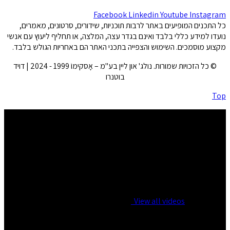
Facebook
Linkedin
Youtube
Instagram
כל התכנים המופיעים באתר לרבות תוכניות, שידורים, סרטונים, מאמרים,
נועדו למידע כללי בלבד ואינם בגדר עצה, המלצה, או תחליף ליעוץ עם אנשי
מקצוע מוסמכים. השימוש והצפייה בתכני האתר הם באחריות הגולש בלבד.
© כל הזכויות שמורות. נולג' און ליין בע"מ – אָסקימוֹ 1999 - 2024 | דויד
בוטנרו
Top
No videos yet!
Click on "Watch later" to put videos here
View all videos
You are not logged in!