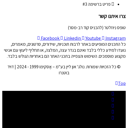
פריט ברשימה #3
צרו איתנו קשר
טופס ניוזלטר (להכניס קוד רב-מסר)
Facebook
Linkedin
Youtube
Instagram
כל התכנים המופיעים באתר לרבות תוכניות, שידורים, סרטונים, מאמרים,
נועדו למידע כללי בלבד ואינם בגדר עצה, המלצה, או תחליף ליעוץ עם אנשי
מקצוע מוסמכים. השימוש והצפייה בתכני האתר הם באחריות הגולש בלבד.
© כל הזכויות שמורות. נולג' און ליין בע"מ – אָסקימוֹ 1999 - 2024 | דויד
בוטנרו
Top