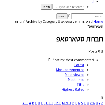
Home
הטלוויזיה של העסקים
Archive by Category "חברות
סטארטאפ"
חברות סטארטאפ
0 Posts
Sort by:
Most commented
Latest
Most commented
Most viewed
Most liked
Title
Highest Rated
ALL
A
B
C
D
E
F
G
H
I
J
K
L
M
N
O
P
Q
R
S
T
U
V
W
X
Y
Z