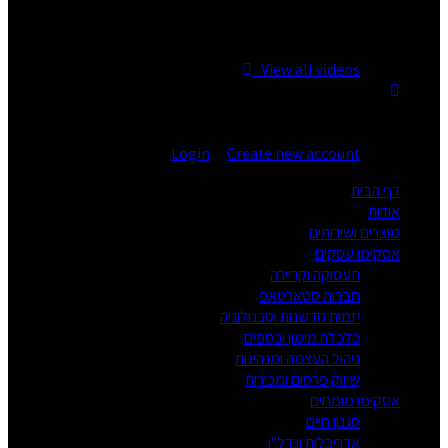
No videos yet!
Click on "Watch later" to put videos here
View all videos
You are not logged in!
Login
|
Create new account
דף הבית
אודות
מוצרים ושירותים
אסקימו עסקים
תעסוקה וקריירה
חברות סטארטאפ
יזמות חדשנות וטכנולוגיה
כלכלה מימון וכספים
ניהול העצמה ומנהיגות
שיווק פרסום ומכירות
אסקימו מומחים
סגנון חיים
אדריכלות ונדל"ן