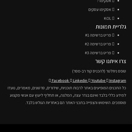
אסקימו ?
אסקימו עסקים
KOL
גלריית תמונות
פריט ברשימה #1
פריט ברשימה #2
פריט ברשימה #3
צרו איתנו קשר
טופס ניוזלטר (להכניס קוד רב-מסר)
Facebook
Linkedin
Youtube
Instagram
כל התכנים המופיעים באתר לרבות תוכניות, שידורים, סרטונים, מאמרים, נועדו
למידע כללי בלבד ואינם בגדר עצה, המלצה, או תחליף ליעוץ עם אנשי מקצוע
מוסמכים. השימוש והצפייה בתכני האתר הם באחריות הגולש בלבד.