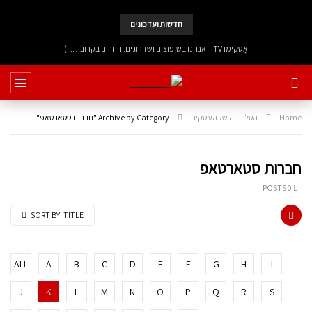
חדשות ועדכונים
אָסקימוֹ TV – אנחנו בשיפוצים ושדרוגים. חוזרים בקרוב…. :)
Home
הטלוויזיה של העסקים
Archive by Category "חברות סטארטאפ"
חברות סטארטאפ
0 POSTS
SORT BY:
TITLE
ALL
A
B
C
D
E
F
G
H
I
J
K
L
M
N
O
P
Q
R
S