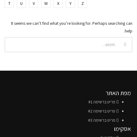
T
U
V
W
X
Y
Z
It seems we can’t find what you’re looking for. Perhaps searching can
help.
מפת האתר
פריט ברשימה #1
פריט ברשימה #2
פריט ברשימה #3
אסקימו