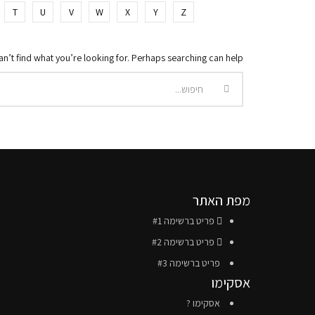
T
U
V
W
X
Y
Z
an’t find what you’re looking for. Perhaps searching can help.
מפת האתר
פריט ברשימה #1
פריט ברשימה #2
פריט ברשימה #3
אסקימו
אסקימו ?