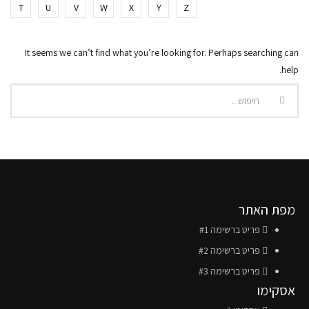
T
U
V
W
X
Y
Z
It seems we can’t find what you’re looking for. Perhaps searching can
help.
מפת האתר
פריט ברשימה #1
פריט ברשימה #2
פריט ברשימה #3
אסקימו