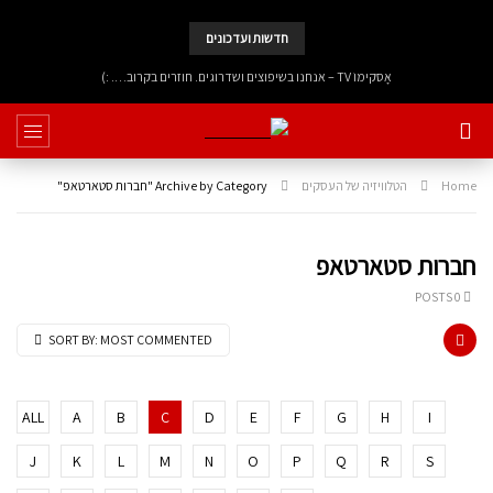
חדשות ועדכונים
אָסקימוֹ TV – אנחנו בשיפוצים ושדרוגים. חוזרים בקרוב…. :)
Home
הטלוויזיה של העסקים
Archive by Category "חברות סטארטאפ"
חברות סטארטאפ
0 POSTS
SORT BY:
MOST COMMENTED
ALL
A
B
C
D
E
F
G
H
I
J
K
L
M
N
O
P
Q
R
S