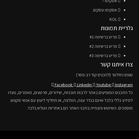
אסקימו ?
אסקימו עסקים
KOL
גלריית תמונות
פריט ברשימה #1
פריט ברשימה #2
פריט ברשימה #3
צרו איתנו קשר
טופס ניוזלטר (להכניס קוד רב-מסר)
Facebook
Linkedin
Youtube
Instagram
כל התכנים המופיעים באתר לרבות תוכניות, שידורים, סרטונים, מאמרים, נועדו
למידע כללי בלבד ואינם בגדר עצה, המלצה, או תחליף ליעוץ עם אנשי מקצוע
מוסמכים. השימוש והצפייה בתכני האתר הם באחריות הגולש בלבד.