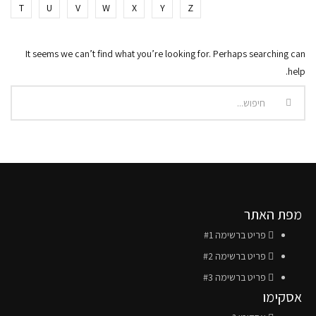
T
U
V
W
X
Y
Z
It seems we can’t find what you’re looking for. Perhaps searching can
help.
מפת האתר
פריט ברשימה #1
פריט ברשימה #2
פריט ברשימה #3
אסקימו