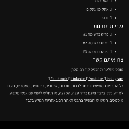
אסקימו ?
אסקימו עסקים
KOL
גלריית תמונות
פריט ברשימה #1
פריט ברשימה #2
פריט ברשימה #3
צרו איתנו קשר
טופס ניוזלטר (להכניס קוד רב-מסר)
Facebook
Linkedin
Youtube
Instagram
כל התכנים המופיעים באתר לרבות תוכניות, שידורים, סרטונים, מאמרים, נועדו
למידע כללי בלבד ואינם בגדר עצה, המלצה, או תחליף ליעוץ עם אנשי מקצוע
מוסמכים. השימוש והצפייה בתכני האתר הם באחריות הגולש בלבד.