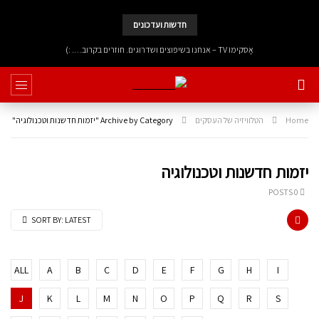
חדשות ועדכונים
אָסקימוֹ TV – אנחנו בשיפוצים ושדרוגים. חוזרים בקרוב…. :)
Home
הטלוויזיה של העסקים
Archive by Category "יזמות חדשנות וטכנולוגיה"
יזמות חדשנות וטכנולוגיה
0 POSTS
SORT BY:
LATEST
ALL
A
B
C
D
E
F
G
H
I
J
K
L
M
N
O
P
Q
R
S