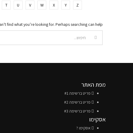
T
U
V
W
X
Y
Z
an’t find what you’re looking for. Perhaps searching can help.
מפת האתר
פריט ברשימה #1
פריט ברשימה #2
פריט ברשימה #3
אסקימו
אסקימו ?