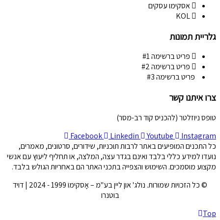
אסקימו עסקים
KOL
גלריית תמונות
פריט ברשימה #1
פריט ברשימה #2
פריט ברשימה #3
צרו איתנו קשר
טופס ניוזלטר (להכניס קוד רב-מסר)
Facebook
Linkedin
Youtube
Instagram
כל התכנים המופיעים באתר לרבות תוכניות, שידורים, סרטונים, מאמרים,
נועדו למידע כללי בלבד ואינם בגדר עצה, המלצה, או תחליף ליעוץ עם אנשי
מקצוע מוסמכים. השימוש והצפייה בתכני האתר הם באחריות הגולש בלבד.
© כל הזכויות שמורות. נולג' און ליין בע"מ – אָסקימוֹ 1999 - 2024 | דויד
בוטנרו
Top