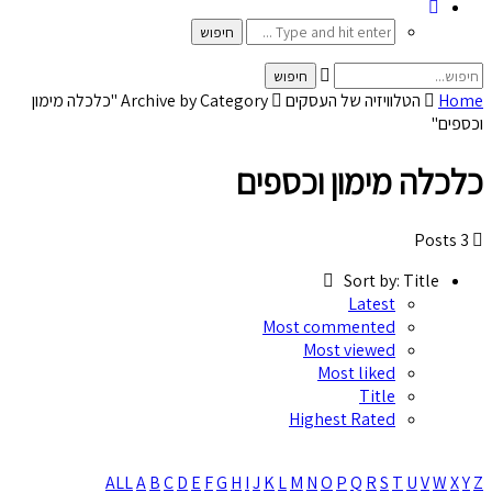
Home
הטלוויזיה של העסקים
Archive by Category "כלכלה מימון
וכספים"
כלכלה מימון וכספים
3 Posts
Sort by:
Title
Latest
Most commented
Most viewed
Most liked
Title
Highest Rated
ALL
A
B
C
D
E
F
G
H
I
J
K
L
M
N
O
P
Q
R
S
T
U
V
W
X
Y
Z