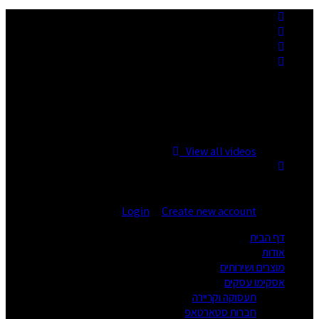
No videos yet!
Click on "Watch later" to put videos here
View all videos
You are not logged in!
Login
|
Create new account
דף הבית
אודות
מוצרים ושירותים
אסקימו עסקים
תעסוקה וקריירה
חברות סטארטאפ