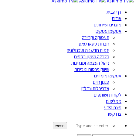
דף הבית
אודות
מוצרים ושירותים
אסקימו עסקים
תעסוקה וקריירה
חברות סטארטאפ
יזמות חדשנות וטכנולוגיה
כלכלה מימון וכספים
ניהול העצמה ומנהיגות
שיווק פרסום ומכירות
אסקימו מומחים
סגנון חיים
אדריכלות ונדל"ן
לקוחות ושותפים
ממליצים
פינת הידע
צרו קשר