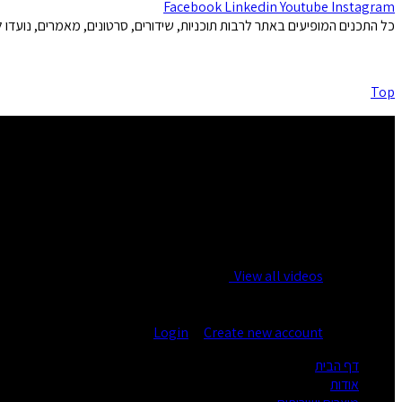
Facebook
Linkedin
Youtube
Instagram
כל התכנים המופיעים באתר לרבות תוכניות, שידורים, סרטונים, מאמרים, נועד
Top
No videos yet!
Click on "Watch later" to put videos here
View all videos
You are not logged in!
Login
|
Create new account
דף הבית
אודות