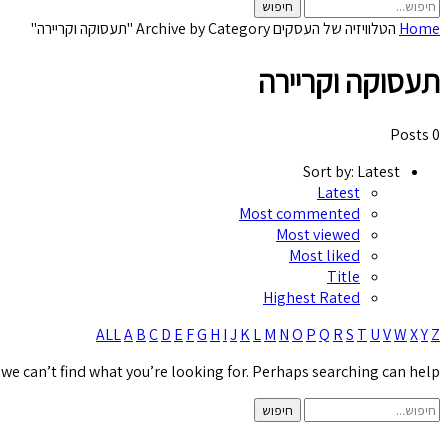
Home
הטלוויזיה של העסקים
Archive by Category "תעסוקה וקריירה"
תעסוקה וקריירה
0 Posts
Sort by:
Latest
Latest
Most commented
Most viewed
Most liked
Title
Highest Rated
ALL
A
B
C
D
E
F
G
H
I
J
K
L
M
N
O
P
Q
R
S
T
U
V
W
X
Y
Z
 we can’t find what you’re looking for. Perhaps searching can help.