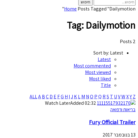
Home
Posts Tagged "Dailymotion"
Tag: Dailymotion
2 Posts
Sort by:
Latest
Latest
Most commented
Most viewed
Most liked
Title
ALL
A
B
C
D
E
F
G
H
I
J
K
L
M
N
O
P
Q
R
S
T
U
V
W
X
Y
Z
Watch Later
Added
02:32
בריאות ורפואה
Fury Official Trailer
13 בנובמבר 2017