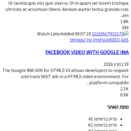
Ut lacinia quis nisl quis viverra. Ut in quam vel lorem tristique
ultricies ac accumsan libero. Aenean auctor lectus gravida cras
am...
1.8K
349
Watch Later
Added
00:07:20
VIDEO ADS
הטלוויזיה של המומחים
FACEBOOK VIDEO WITH GOOGLE IMA
19 במרץ 2016
The Google IMA SDK for HTML5 V3 allows developers to request
and track VAST ads in a HTML5 video environment. For
platform compatibi...
2.1K
0.9K
מפת האתר
פריט ברשימה #1
פריט ברשימה #2