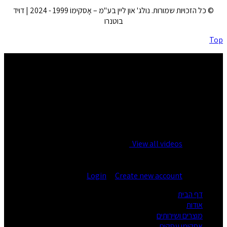
© כל הזכויות שמורות. נולג' און ליין בע"מ – אָסקימוֹ 1999 - 2024 | דויד
בוטנרו
Top
No videos yet!
Click on "Watch later" to put videos here
View all videos
You are not logged in!
Login
|
Create new account
דף הבית
אודות
מוצרים ושירותים
אסקימו עסקים