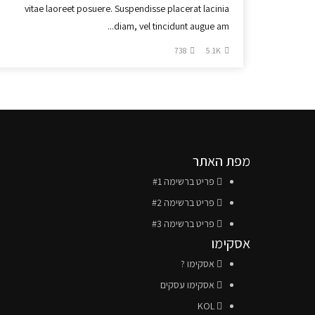
vitae laoreet posuere. Suspendisse placerat lacinia
diam, vel tincidunt augue am...
738
5.1K
מפת האתר
פריט ברשימה #1
פריט ברשימה #2
פריט ברשימה #3
אסקימו
אסקימו ?
אסקימו עסקים
KOL