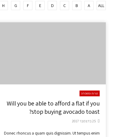
H
G
F
E
D
C
B
A
ALL
הורות ומשפחה
Will you be able to afford a flat if you
stop buying avocado toast?
25 בדצמבר 2017
Donec rhoncus a quam quis dignissim. Ut tempus enim