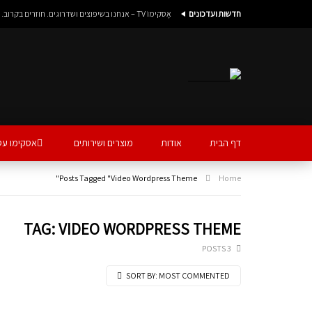
חדשות ועדכונים
אָסקימוֹ TV – אנחנו בשיפוצים ושדרוגים. חוזרים בקרוב…. :)
דף הבית
אודות
מוצרים ושירותים
אסקימו עס
Posts Tagged "Video Wordpress Theme"
Home
TAG: VIDEO WORDPRESS THEME
3 POSTS
SORT BY:
MOST COMMENTED