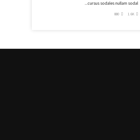
cursus sodales nullam sodal...
880
1.6K