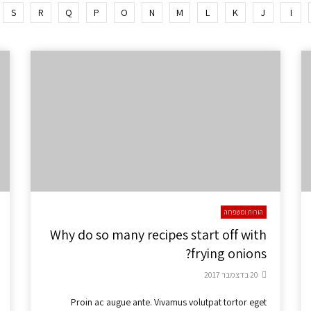
S
R
Q
P
O
N
M
L
K
J
I
הורות ומשפחה
Why do so many recipes start off with
frying onions?
20 בדצמבר 2017
Proin ac augue ante. Vivamus volutpat tortor eget