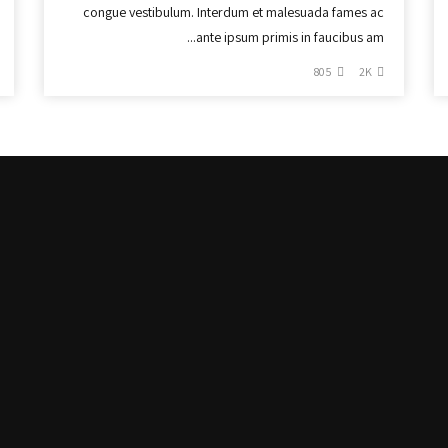
congue vestibulum. Interdum et malesuada fames ac
ante ipsum primis in faucibus am...
805
2K