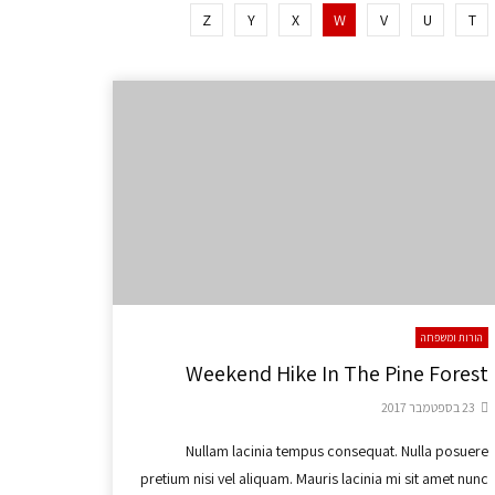
Z
Y
X
W
V
U
T
הורות ומשפחה
Weekend Hike In The Pine Forest
23 בספטמבר 2017
Nullam lacinia tempus consequat. Nulla posuere
pretium nisi vel aliquam. Mauris lacinia mi sit amet nunc